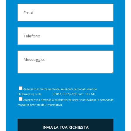
Autorizzo al trattamento dei miei dati personali secondo
l'Informativa sulla
Privacy
GDPR UE 679/2016 (artt. 13 e 14)
Acconsento a ricevere la newsletter di www.studiovaiana.it secondo le
modalità previste dall'informativa
Privacy