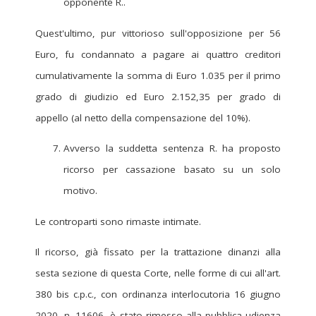
opponente R..
Quest'ultimo, pur vittorioso sull'opposizione per 56
Euro, fu condannato a pagare ai quattro creditori
cumulativamente la somma di Euro 1.035 per il primo
grado di giudizio ed Euro 2.152,35 per grado di
appello (al netto della compensazione del 10%).
Avverso la suddetta sentenza R. ha proposto
ricorso per cassazione basato su un solo
motivo.
Le controparti sono rimaste intimate.
Il ricorso, già fissato per la trattazione dinanzi alla
sesta sezione di questa Corte, nelle forme di cui all'art.
380 bis c.p.c., con ordinanza interlocutoria 16 giugno
2020, n. 11606, è stato rimesso alla pubblica udienza