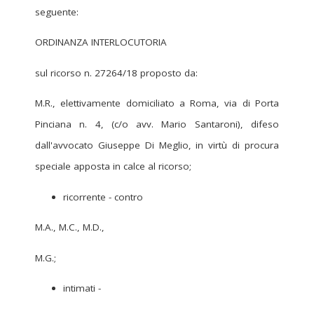
seguente:
ORDINANZA INTERLOCUTORIA
sul ricorso n. 27264/18 proposto da:
M.R., elettivamente domiciliato a Roma, via di Porta
Pinciana n. 4, (c/o avv. Mario Santaroni), difeso
dall'avvocato Giuseppe Di Meglio, in virtù di procura
speciale apposta in calce al ricorso;
ricorrente - contro
M.A., M.C., M.D.,
M.G.;
intimati -