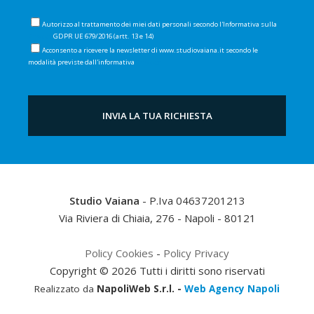
Autorizzo al trattamento dei miei dati personali secondo l'Informativa sulla
Privacy
GDPR UE 679/2016 (artt. 13 e 14)
Acconsento a ricevere la newsletter di www.studiovaiana.it secondo le
modalità previste dall'informativa
Privacy
Studio Vaiana
- P.Iva 04637201213
Via Riviera di Chiaia, 276
-
Napoli
-
80121
Policy Cookies
-
Policy Privacy
Copyright © 2026 Tutti i diritti sono riservati
Realizzato da
NapoliWeb S.r.l. -
Web Agency Napoli