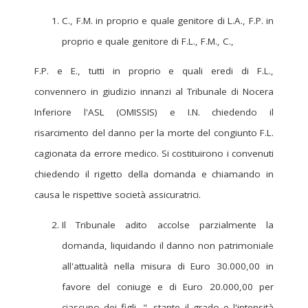
C., F.M. in proprio e quale genitore di L.A., F.P. in
proprio e quale genitore di F.L., F.M., C.,
F.P. e E., tutti in proprio e quali eredi di F.L.,
convennero in giudizio innanzi al Tribunale di Nocera
Inferiore l'ASL (OMISSIS) e I.N. chiedendo il
risarcimento del danno per la morte del congiunto F.L.
cagionata da errore medico. Si costituirono i convenuti
chiedendo il rigetto della domanda e chiamando in
causa le rispettive società assicuratrici.
Il Tribunale adito accolse parzialmente la
domanda, liquidando il danno non patrimoniale
all'attualità nella misura di Euro 30.000,00 in
favore del coniuge e di Euro 20.000,00 per
ciascuno dei figli, "...stante il grado e l'intensità