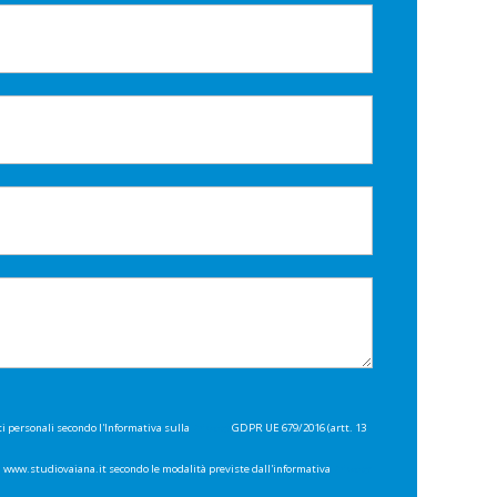
ti personali secondo l'Informativa sulla
Privacy
GDPR UE 679/2016 (artt. 13
di www.studiovaiana.it secondo le modalità previste dall'informativa
Privacy