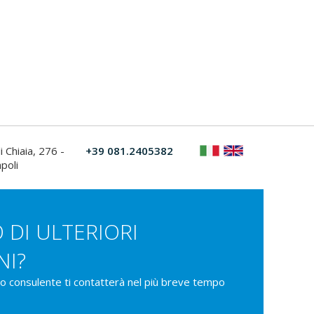
i Chiaia, 276 -
+39 081.2405382
poli
 DI ULTERIORI
NI?
ro consulente ti contatterà nel più breve tempo