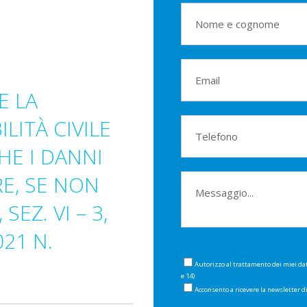
E LA
LITÀ CIVILE
HE I DANNI
E, SE NON
SEZ. VI – 3,
21 N.
Autorizzo al trattamento dei miei da
e 14)
Acconsento a ricevere la newsletter 