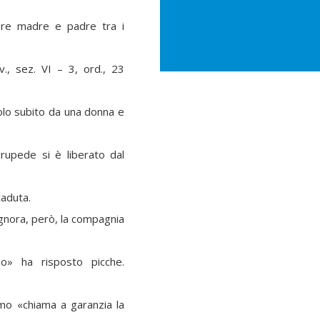
udere madre e padre tra i
iv., sez. VI – 3, ord., 23
bolo subito da una donna e
adrupede si è liberato dal
caduta.
signora, però, la compagnia
o» ha risposto picche.
ltimo «chiama a garanzia la