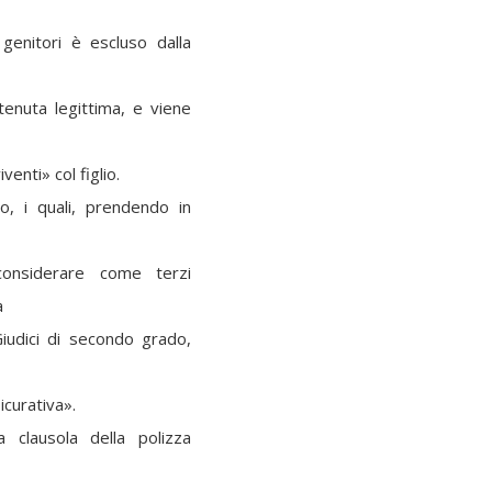
genitori è escluso dalla
tenuta legittima, e viene
enti» col figlio.
lo, i quali, prendendo in
onsiderare come terzi
a
Giudici di secondo grado,
curativa».
 clausola della polizza