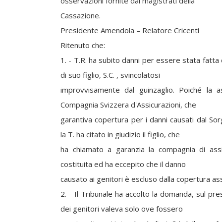
osservazioni fornite dai magistrati della
Cassazione.
Presidente Amendola – Relatore Cricenti
Ritenuto che:
1. - T.R. ha subito danni per essere stata fatta
di suo figlio, S.C. , svincolatosi
improvvisamente dal guinzaglio. Poiché la as
Compagnia Svizzera d'Assicurazioni, che
garantiva copertura per i danni causati dal Sorg
la T. ha citato in giudizio il figlio, che
ha chiamato a garanzia la compagnia di assi
costituita ed ha eccepito che il danno
causato ai genitori è escluso dalla copertura ass
2. - Il Tribunale ha accolto la domanda, sul pr
dei genitori valeva solo ove fossero