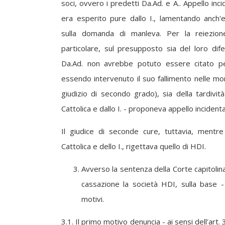
soci, ovvero i predetti Da.Ad. e A.. Appello inc
era esperito pure dallo I., lamentando anch'
sulla domanda di manleva. Per la reiezion
particolare, sul presupposto sia del loro dife
Da.Ad. non avrebbe potuto essere citato pe
essendo intervenuto il suo fallimento nelle mo
giudizio di secondo grado), sia della tardivit
Cattolica e dallo I. - proponeva appello incident
Il giudice di seconde cure, tuttavia, mentre
Cattolica e dello I., rigettava quello di HDI.
Avverso la sentenza della Corte capitolin
cassazione la società HDI, sulla base 
motivi.
3.1. Il primo motivo denuncia - ai sensi dell'art.