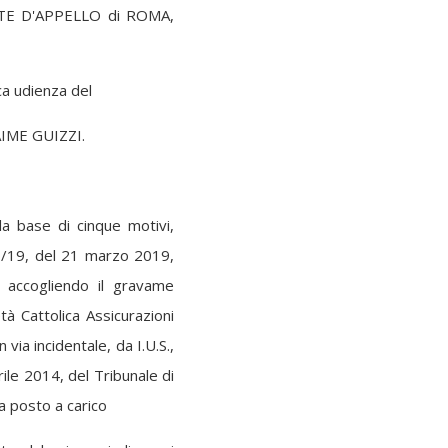
RTE D'APPELLO di ROMA,
ica udienza del
AIME GUIZZI.
la base di cinque motivi,
3/19, del 21 marzo 2019,
 accogliendo il gravame
età Cattolica Assicurazioni
in via incidentale, da I.U.S.,
ile 2014, del Tribunale di
ha posto a carico