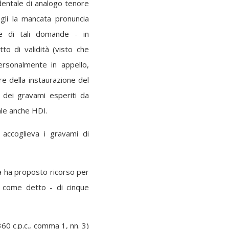
identale di analogo tenore
egli la mancata pronuncia
e di tali domande - in
tto di validità (visto che
rsonalmente in appello,
re della instaurazione del
à dei gravami esperiti da
ale anche HDI.
 accoglieva i gravami di
a ha proposto ricorso per
- come detto - di cinque
 360 c.p.c., comma 1, nn. 3)