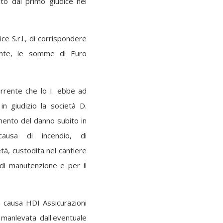
iuto dal primo giudice nei
ice S.r.l., di corrispondere
amente, le somme di Euro
corrente che lo I. ebbe ad
in giudizio la società D.
cimento del danno subito in
causa di incendio, di
tà, custodita nel cantiere
 di manutenzione e per il
n causa HDI Assicurazioni
 manlevata dall'eventuale