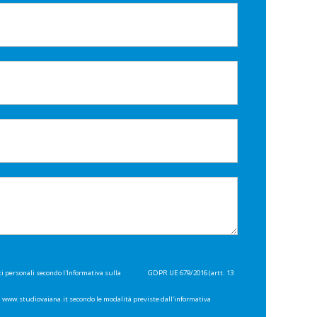
ti personali secondo l'Informativa sulla
Privacy
GDPR UE 679/2016 (artt. 13
di www.studiovaiana.it secondo le modalità previste dall'informativa
Privacy