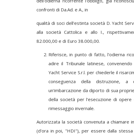
dell'odierna ricorrente l'obbligo, già riconosc
confronti di Da.Ad. e A., in
qualità di soci dell'estinta società D. Yacht Serv
alla società Cattolica e allo I., rispettiv
82.000,00 e di Euro 38.000,00.
Riferisce, in punto di fatto, l'odierna ri
adire il Tribunale latinese, convenendo 
Yacht Service S.r.l. per chiederle il risar
conseguenza della distruzione, a 
un'imbarcazione da diporto di sua proprie
della società per l'esecuzione di opere
rimessaggio invernale.
Autorizzata la società convenuta a chiamare i
(d'ora in poi, "HDI"), per essere dalla stessa