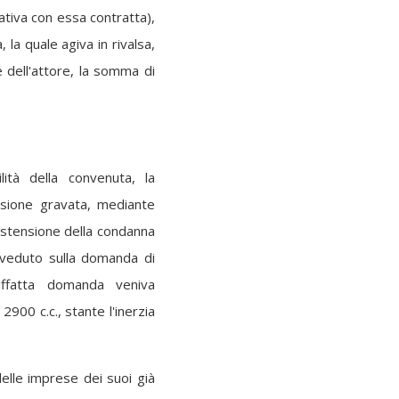
rativa con essa contratta),
, la quale agiva in rivalsa,
e dell'attore, la somma di
lità della convenuta, la
isione gravata, mediante
'estensione della condanna
vveduto sulla domanda di
Siffatta domanda veniva
 2900 c.c., stante l'inerzia
delle imprese dei suoi già