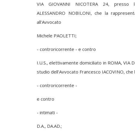
VIA GIOVANNI NICOTERA 24, presso lo 
ALESSANDRO NOBILONI, che la rappresenta
all'Avvocato
Michele PAOLETTI;
- controricorrente - e contro
I.U.S., elettivamente domiciliato in ROMA, VI
studio dell'Avvocato Francesco IACOVINO, che 
- controricorrente -
e contro
- intimati -
D.A., DA.AD.;