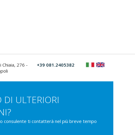
i Chiaia, 276 -
+39 081.2405382
poli
 DI ULTERIORI
NI?
ro consulente ti contatterà nel più breve tempo