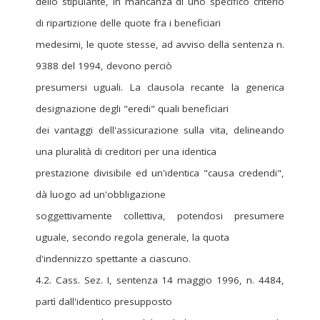
dello stipulante, in mancanza di uno specifico criterio
di ripartizione delle quote fra i beneficiari
medesimi, le quote stesse, ad avviso della sentenza n.
9388 del 1994, devono perciò
presumersi uguali. La clausola recante la generica
designazione degli "eredi" quali beneficiari
dei vantaggi dell'assicurazione sulla vita, delineando
una pluralità di creditori per una identica
prestazione divisibile ed un'identica "causa credendi",
dà luogo ad un'obbligazione
soggettivamente collettiva, potendosi presumere
uguale, secondo regola generale, la quota
d'indennizzo spettante a ciascuno.
4.2. Cass. Sez. I, sentenza 14 maggio 1996, n. 4484,
partì dall'identico presupposto