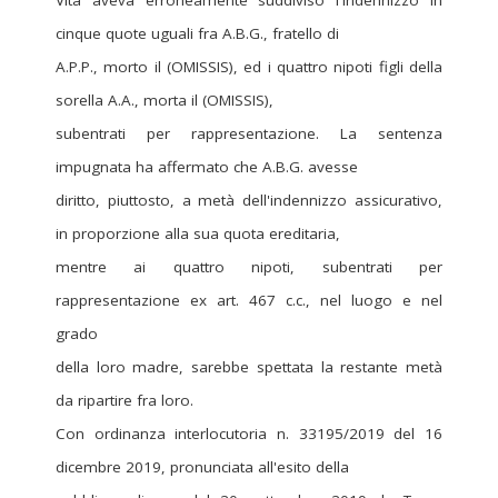
Vita aveva erroneamente suddiviso l'indennizzo in
cinque quote uguali fra A.B.G., fratello di
A.P.P., morto il (OMISSIS), ed i quattro nipoti figli della
sorella A.A., morta il (OMISSIS),
subentrati per rappresentazione. La sentenza
impugnata ha affermato che A.B.G. avesse
diritto, piuttosto, a metà dell'indennizzo assicurativo,
in proporzione alla sua quota ereditaria,
mentre ai quattro nipoti, subentrati per
rappresentazione ex art. 467 c.c., nel luogo e nel
grado
della loro madre, sarebbe spettata la restante metà
da ripartire fra loro.
Con ordinanza interlocutoria n. 33195/2019 del 16
dicembre 2019, pronunciata all'esito della