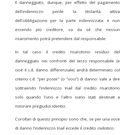
Il danneggiato, dunque, per effetto del pagamento
dell'indennizzo perde la titolarità attiva
dell'obbligazione per la parte indennizzata: e non
essendo più creditore, va da sé che nessun
risarcimento potrà pretendere dal responsabile.
In tal caso il credito risarcitorio residuo del
danneggiato nei confronti del terzo responsabile (e
cioè il c.d. danno differenziale) andrà determinato col
criterio c.d. "per poste" (o "voci") di danno: vale a dire
sottraendo l'indennizzo Inail dal credito risarcitorio
solo quando l'uno e l'altro siano stati destinati a
ristorare pregiudizi identici.
Corollari di questo principio sono che, se per una voce
di danno l'indennizzo Inail eccede il credito civilistico: