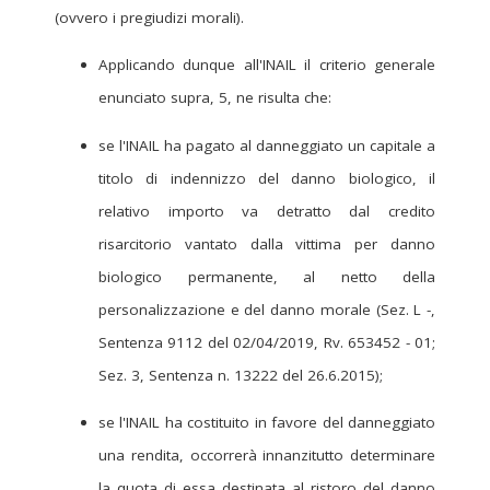
(ovvero i pregiudizi morali).
Applicando dunque all'INAIL il criterio generale
enunciato supra, 5, ne risulta che:
se l'INAIL ha pagato al danneggiato un capitale a
titolo di indennizzo del danno biologico, il
relativo importo va detratto dal credito
risarcitorio vantato dalla vittima per danno
biologico permanente, al netto della
personalizzazione e del danno morale (Sez. L -,
Sentenza 9112 del 02/04/2019, Rv. 653452 - 01;
Sez. 3, Sentenza n. 13222 del 26.6.2015);
se l'INAIL ha costituito in favore del danneggiato
una rendita, occorrerà innanzitutto determinare
la quota di essa destinata al ristoro del danno