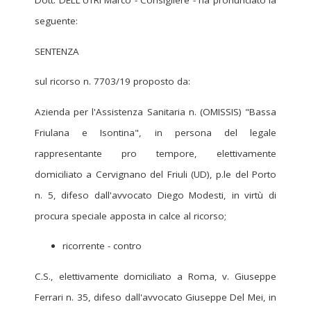
Dott. DELL'UTRI Marco - Consigliere - ha pronunciato la
seguente:
SENTENZA
sul ricorso n. 7703/19 proposto da:
Azienda per l'Assistenza Sanitaria n. (OMISSIS) "Bassa
Friulana e Isontina", in persona del legale
rappresentante pro tempore, elettivamente
domiciliato a Cervignano del Friuli (UD), p.le del Porto
n. 5, difeso dall'avvocato Diego Modesti, in virtù di
procura speciale apposta in calce al ricorso;
ricorrente - contro
C.S., elettivamente domiciliato a Roma, v. Giuseppe
Ferrari n. 35, difeso dall'avvocato Giuseppe Del Mei, in