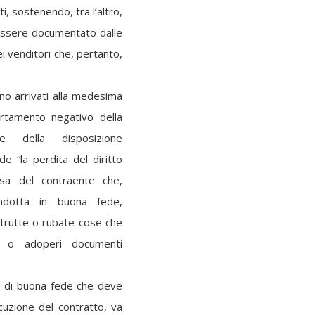
i, sostenendo, tra l’altro,
 essere documentato dalle
ei venditori che, pertanto,
ono arrivati alla medesima
rtamento negativo della
ne della disposizione
de “la perdita del diritto
osa del contraente che,
ondotta in buona fede,
strutte o rubate cose che
o o adoperi documenti
pio di buona fede che deve
cuzione del contratto, va