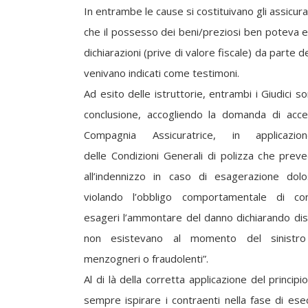
In entrambe le cause si costituivano gli assicurat
che il possesso dei beni/preziosi ben poteva
dichiarazioni (prive di valore fiscale) da parte d
venivano indicati come testimoni.
Ad esito delle istruttorie, entrambi i Giudici s
conclusione, accogliendo la domanda di acce
Compagnia Assicuratrice, in applicazio
delle Condizioni Generali di polizza che preve
all’indennizzo in caso di esagerazione dol
violando l’obbligo comportamentale di c
esageri l’ammontare del danno dichiarando di
non esistevano al momento del sinistr
menzogneri o fraudolenti”.
Al di là della corretta applicazione del princi
sempre ispirare i contraenti nella fase di ese