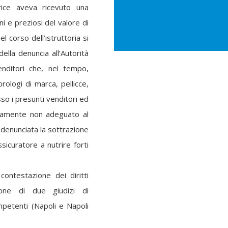
rice aveva ricevuto una
ni e preziosi del valore di
l corso dell’istruttoria si
ella denuncia all’Autorità
enditori che, nel tempo,
rologi di marca, pellicce,
sso i presunti venditori ed
curamente non adeguato al
a denunciata la sottrazione
ssicuratore a nutrire forti
 contestazione dei diritti
zione di due giudizi di
mpetenti (Napoli e Napoli