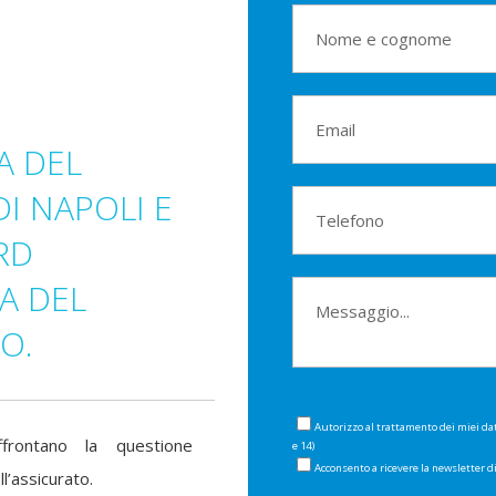
A DEL
DI NAPOLI E
RD
A DEL
O.
Autorizzo al trattamento dei miei da
frontano la questione
e 14)
Acconsento a ricevere la newsletter 
l’assicurato.