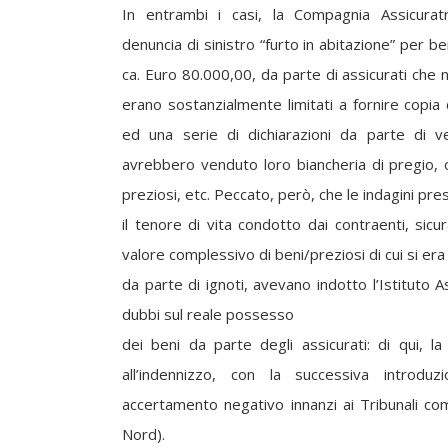
In entrambi i casi, la Compagnia Assicurat
denuncia di sinistro “furto in abitazione” per be
ca. Euro 80.000,00, da parte di assicurati che ne
erano sostanzialmente limitati a fornire copia d
ed una serie di dichiarazioni da parte di v
avrebbero venduto loro biancheria di pregio, o
preziosi, etc. Peccato, però, che le indagini pre
il tenore di vita condotto dai contraenti, si
valore complessivo di beni/preziosi di cui si er
da parte di ignoti, avevano indotto l’Istituto A
dubbi sul reale possesso
dei beni da parte degli assicurati: di qui, la
all’indennizzo, con la successiva introdu
accertamento negativo innanzi ai Tribunali co
Nord).