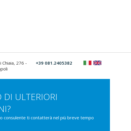
i Chiaia, 276 -
+39 081.2405382
poli
 DI ULTERIORI
NI?
ro consulente ti contatterà nel più breve tempo