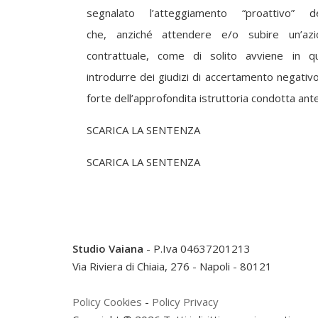
segnalato l’atteggiamento “proattivo” del
che, anziché attendere e/o subire un’az
contrattuale, come di solito avviene in qu
introdurre dei giudizi di accertamento negativo 
forte dell’approfondita istruttoria condotta an
SCARICA LA SENTENZA
SCARICA LA SENTENZA
Studio Vaiana
- P.Iva 04637201213
Via Riviera di Chiaia, 276
-
Napoli
-
80121
Policy Cookies
-
Policy Privacy