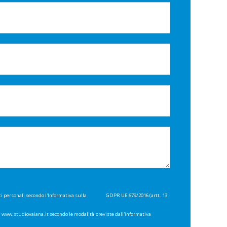
ti personali secondo l'Informativa sulla
Privacy
GDPR UE 679/2016 (artt. 13
di www.studiovaiana.it secondo le modalità previste dall'informativa
Privacy