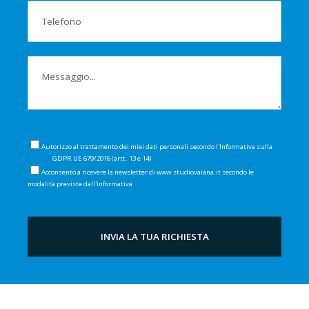
Autorizzo al trattamento dei miei dati personali secondo l'Informativa sulla
Privacy
GDPR UE 679/2016 (artt. 13 e 14)
Acconsento a ricevere la newsletter di www.studiovaiana.it secondo le
modalità previste dall'informativa
Privacy