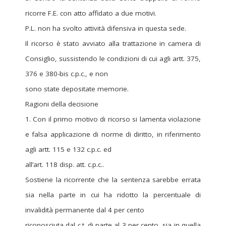
ricorre F.E. con atto affidato a due motivi.
P.L. non ha svolto attività difensiva in questa sede.
Il ricorso è stato avviato alla trattazione in camera di
Consiglio, sussistendo le condizioni di cui agli artt. 375,
376 e 380-bis c.p.c., e non
sono state depositate memorie.
Ragioni della decisione
1. Con il primo motivo di ricorso si lamenta violazione
e falsa applicazione di norme di diritto, in riferimento
agli artt. 115 e 132 c.p.c. ed
all’art. 118 disp. att. c.p.c..
Sostiene la ricorrente che la sentenza sarebbe errata
sia nella parte in cui ha ridotto la percentuale di
invalidità permanente dal 4 per cento
riconosciuta dal c.t. di parte al 3 per cento, sia in quella