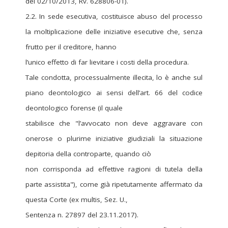
del 02/10/2013, Rv. 628806-01).
2.2. In sede esecutiva, costituisce abuso del processo
la moltiplicazione delle iniziative esecutive che, senza
frutto per il creditore, hanno
l’unico effetto di far lievitare i costi della procedura.
Tale condotta, processualmente illecita, lo è anche sul
piano deontologico ai sensi dell’art. 66 del codice
deontologico forense (il quale
stabilisce che "l’avvocato non deve aggravare con
onerose o plurime iniziative giudiziali la situazione
depitoria della controparte, quando ciò
non corrisponda ad effettive ragioni di tutela della
parte assistita"), come già ripetutamente affermato da
questa Corte (ex multis, Sez. U.,
Sentenza n. 27897 del 23.11.2017).