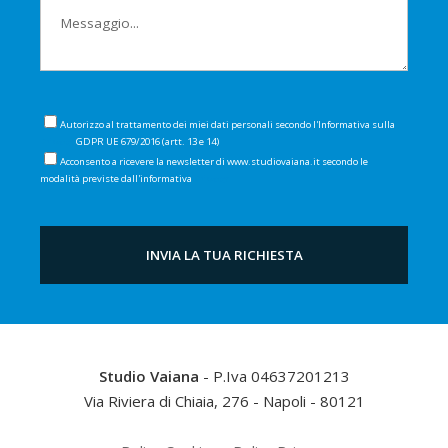
Autorizzo al trattamento dei miei dati personali secondo l'Informativa sulla
Privacy
GDPR UE 679/2016 (artt. 13 e 14)
Acconsento a ricevere la newsletter di www.studiovaiana.it secondo le
modalità previste dall'informativa
Privacy
Studio Vaiana
- P.Iva 04637201213
Via Riviera di Chiaia, 276
-
Napoli
-
80121