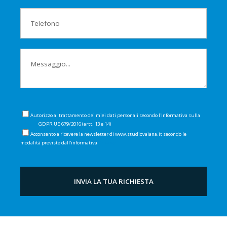
Autorizzo al trattamento dei miei dati personali secondo l'Informativa sulla
Privacy
GDPR UE 679/2016 (artt. 13 e 14)
Acconsento a ricevere la newsletter di www.studiovaiana.it secondo le
modalità previste dall'informativa
Privacy